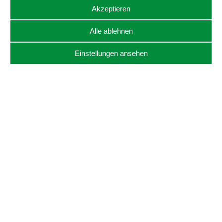
Akzeptieren
Alle ablehnen
Einstellungen ansehen
Gute Pizza kann so
einfach sein.
Ich zeigen dir, wie du ganz einfach großartige Pizza
backst. Ohne Stress, ohne Denkverbote, aber mit drei
einfachen Grundregeln: